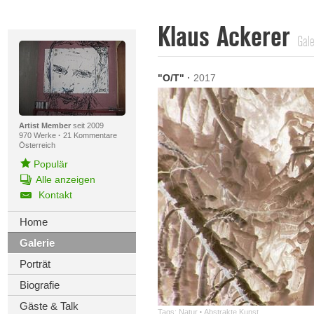
Klaus Ackerer
Gale
"O/T"
·
2017
Artist Member
seit 2009
970 Werke
·
21 Kommentare
Österreich
Populär
Alle anzeigen
Kontakt
Home
Galerie
Porträt
Biografie
Gäste & Talk
Tags:
Natur
·
Abstrakte Kunst