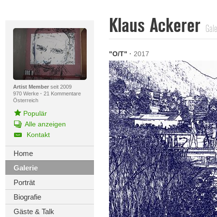
Klaus Ackerer
Gale
"O/T"
·
2017
Artist Member
seit 2009
970 Werke
·
21 Kommentare
Österreich
Populär
Alle anzeigen
Kontakt
Home
Galerie
Porträt
Biografie
Gäste & Talk