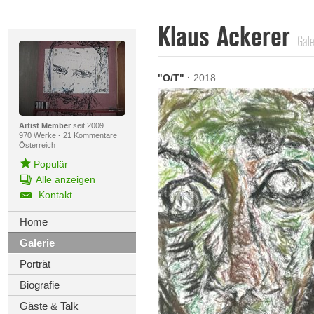
Klaus Ackerer
Gale
"O/T"
·
2018
Artist Member
seit 2009
970 Werke
·
21 Kommentare
Österreich
Populär
Alle anzeigen
Kontakt
Home
Galerie
Porträt
Biografie
Gäste & Talk