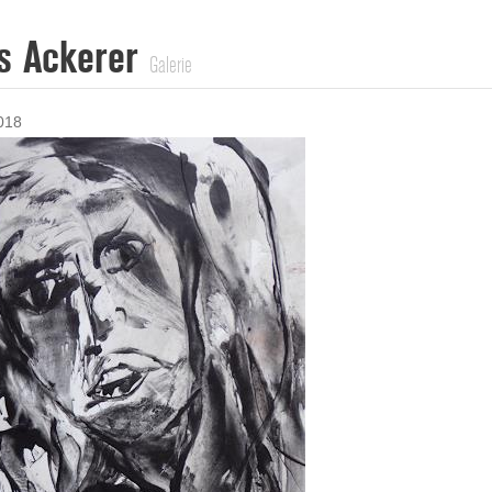
s Ackerer
Galerie
018