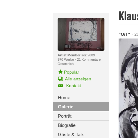
Klau
"O/T"
·
2
Artist Member
seit 2009
970 Werke
·
21 Kommentare
Österreich
Populär
Alle anzeigen
Kontakt
Home
Galerie
Porträt
Biografie
Gäste & Talk