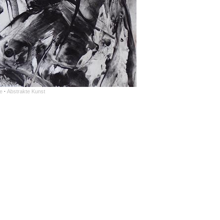
e
·
Abstrakte Kunst