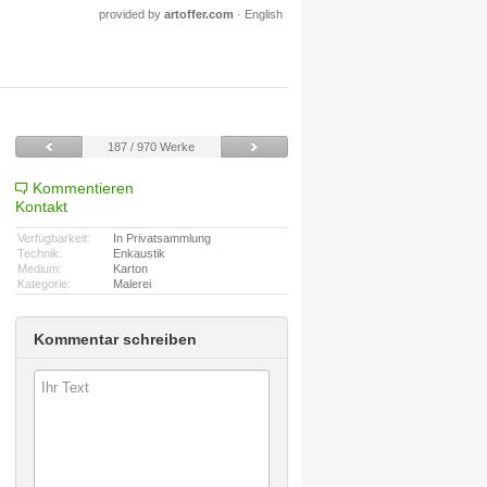
provided by
artoffer.com
·
English
187 / 970 Werke
Kommentieren
Kontakt
Verfügbarkeit:
In Privatsammlung
Technik:
Enkaustik
Medium:
Karton
Kategorie:
Malerei
Kommentar schreiben