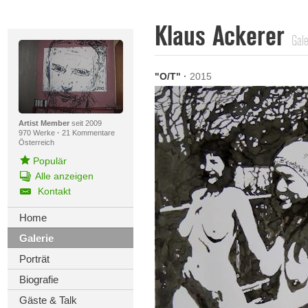
Klaus Ackerer
Gale
"O/T"
·
2015
Artist Member
seit 2009
970 Werke
·
21 Kommentare
Österreich
Populär
Alle anzeigen
Kontakt
Home
Galerie
Porträt
Biografie
Gäste & Talk