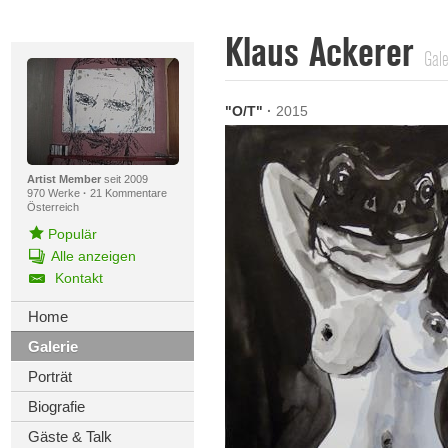
Klaus Ackerer
Gale
"O/T"
·
2015
Artist Member
seit 2009
970 Werke
·
21 Kommentare
Österreich
Populär
Alle anzeigen
Kontakt
Home
Galerie
Porträt
Biografie
Gäste & Talk