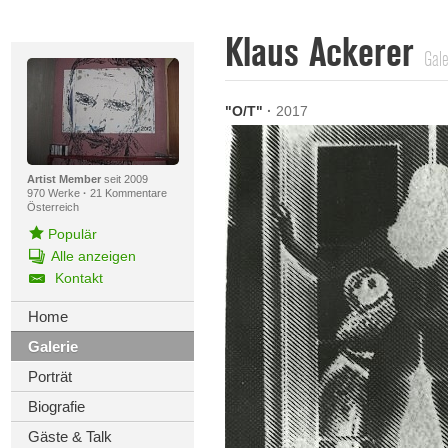
Klaus Ackerer
Gale
"O/T"
·
2017
Artist Member
seit 2009
970 Werke
·
21 Kommentare
Österreich
Populär
Alle anzeigen
Kontakt
Home
Galerie
Porträt
Biografie
Gäste & Talk