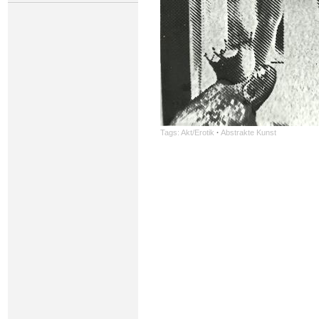
Tags:
Akt/Erotik
·
Abstrakte Kunst