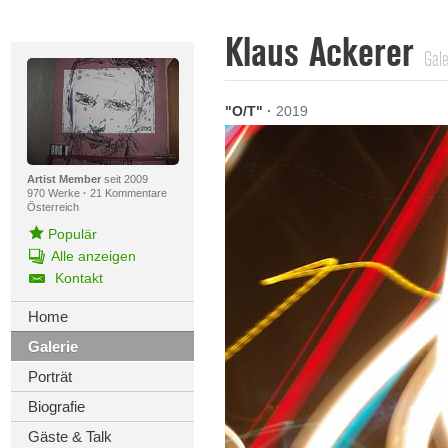
Klaus Ackerer
Gale
"O/T"
·
2019
Artist Member
seit 2009
970 Werke
·
21 Kommentare
Österreich
Populär
Alle anzeigen
Kontakt
Home
Galerie
Porträt
Biografie
Gäste & Talk