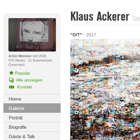
Klaus Ackerer
Gale
"O/T"
·
2017
Artist Member
seit 2009
970 Werke
·
21 Kommentare
Österreich
Populär
Alle anzeigen
Kontakt
Home
Galerie
Porträt
Biografie
Gäste & Talk