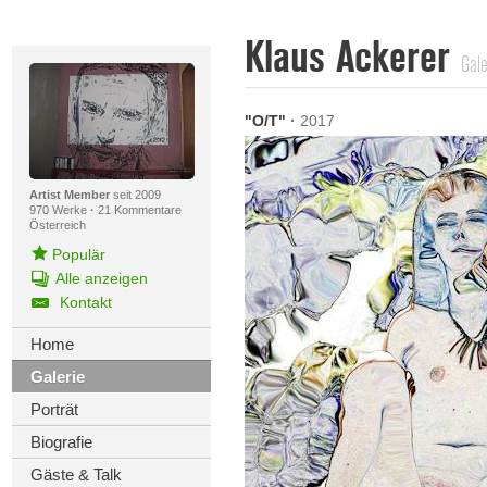
Klaus Ackerer
Gale
"O/T"
·
2017
Artist Member
seit 2009
970 Werke
·
21 Kommentare
Österreich
Populär
Alle anzeigen
Kontakt
Home
Galerie
Porträt
Biografie
Gäste & Talk