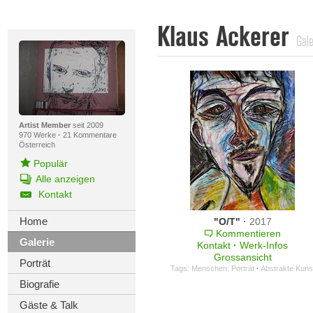
Klaus Ackerer
Gale
Artist Member
seit 2009
970 Werke
·
21 Kommentare
Österreich
Populär
Alle anzeigen
Kontakt
Home
"O/T"
·
2017
Kommentieren
Galerie
Kontakt
·
Werk-Infos
Grossansicht
Porträt
Tags:
Menschen: Porträt
·
Abstrakte Kuns
Biografie
Gäste & Talk