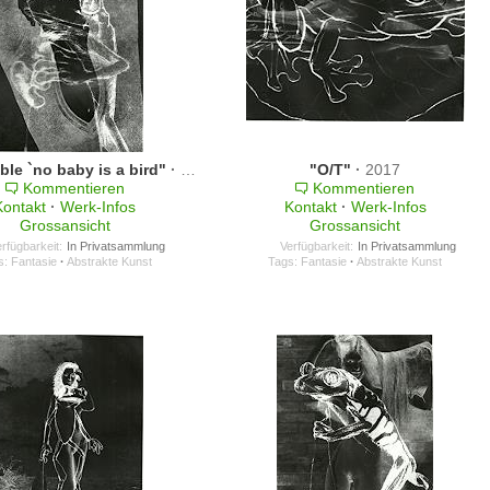
ble `no baby is a bird"
·
2017
"O/T"
·
2017
Kommentieren
Kommentieren
Kontakt
·
Werk-Infos
Kontakt
·
Werk-Infos
Grossansicht
Grossansicht
rfügbarkeit:
In Privatsammlung
Verfügbarkeit:
In Privatsammlung
s:
Fantasie
·
Abstrakte Kunst
Tags:
Fantasie
·
Abstrakte Kunst