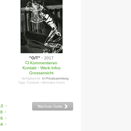
"O/T"
·
2017
Kommentieren
Kontakt
·
Werk-Infos
Grossansicht
Verfügbarkeit:
In Privatsammlung
Tags:
Fantasie
·
Abstrakte Kunst
10
·
Nächste Seite
18
·
26
·
34
·