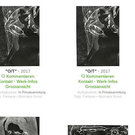
"O/T"
·
2017
"O/T"
·
2017
Kommentieren
Kommentieren
Kontakt
·
Werk-Infos
Kontakt
·
Werk-Infos
Grossansicht
Grossansicht
rfügbarkeit:
In Privatsammlung
Verfügbarkeit:
In Privatsammlung
s:
Fantasie
·
Abstrakte Kunst
Tags:
Fantasie
·
Abstrakte Kunst