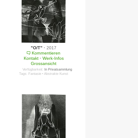
"O/T"
·
2017
Kommentieren
Kontakt
·
Werk-Infos
Grossansicht
Verfügbarkeit:
In Privatsammlung
Tags:
Fantasie
·
Abstrakte Kunst