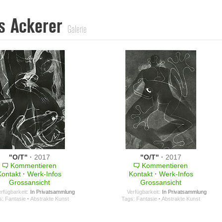
s Ackerer
Galerie
"O/T"
·
2017
"O/T"
·
2017
Kommentieren
Kommentieren
Kontakt
·
Werk-Infos
Kontakt
·
Werk-Infos
Grossansicht
Grossansicht
rfügbarkeit:
In Privatsammlung
Verfügbarkeit:
In Privatsammlung
s:
Fantasie
·
Abstrakte Kunst
Tags:
Fantasie
·
Abstrakte Kunst