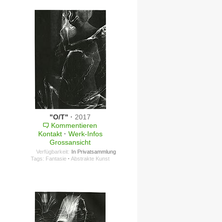
"O/T"
·
2017
Kommentieren
Kontakt
·
Werk-Infos
Grossansicht
Verfügbarkeit:
In Privatsammlung
Tags:
Fantasie
·
Abstrakte Kunst