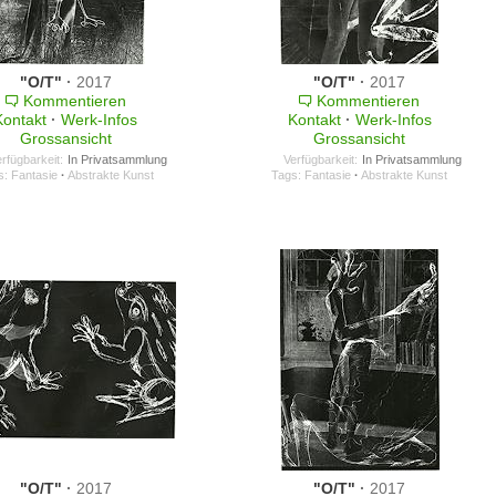
"O/T"
·
2017
"O/T"
·
2017
Kommentieren
Kommentieren
Kontakt
·
Werk-Infos
Kontakt
·
Werk-Infos
Grossansicht
Grossansicht
rfügbarkeit:
In Privatsammlung
Verfügbarkeit:
In Privatsammlung
s:
Fantasie
·
Abstrakte Kunst
Tags:
Fantasie
·
Abstrakte Kunst
"O/T"
·
2017
"O/T"
·
2017