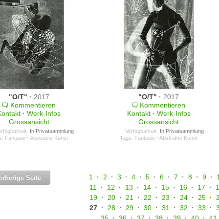
"O/T"
·
2017
"O/T"
·
2017
Kommentieren
Kommentieren
Kontakt
·
Werk-Infos
Kontakt
·
Werk-Infos
Grossansicht
Grossansicht
rfügbarkeit:
In Privatsammlung
Verfügbarkeit:
In Privatsammlung
s:
Fantasie
·
Abstrakte Kunst
Tags:
Fantasie
·
Abstrakte Kunst
1
·
2
·
3
·
4
·
5
·
6
·
7
·
8
·
9
·
rherige Seite
11
·
12
·
13
·
14
·
15
·
16
·
17
·
19
·
20
·
21
·
22
·
23
·
24
·
25
·
27
·
28
·
29
·
30
·
31
·
32
·
33
·
35
·
36
·
37
·
38
·
39
·
40
·
41