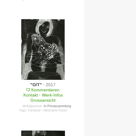
"O/T"
·
2017
Kommentieren
Kontakt
·
Werk-Infos
Grossansicht
Verfügbarkeit:
In Privatsammlung
Tags:
Fantasie
·
Abstrakte Kunst