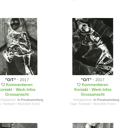
"O/T"
·
2017
"O/T"
·
2017
Kommentieren
Kommentieren
Kontakt
·
Werk-Infos
Kontakt
·
Werk-Infos
Grossansicht
Grossansicht
rfügbarkeit:
In Privatsammlung
Verfügbarkeit:
In Privatsammlung
s:
Fantasie
·
Abstrakte Kunst
Tags:
Fantasie
·
Abstrakte Kunst