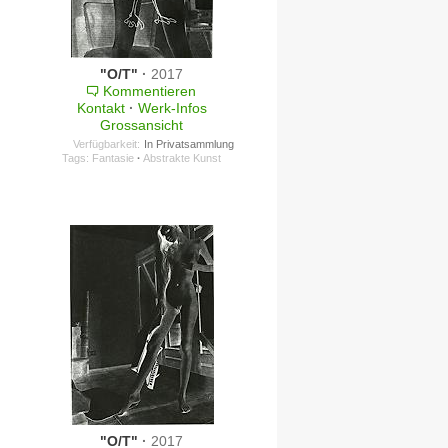
"O/T"
·
2017
Kommentieren
Kontakt
·
Werk-Infos
Grossansicht
Verfügbarkeit:
In Privatsammlung
Tags:
Fantasie
·
Abstrakte Kunst
"O/T"
·
2017