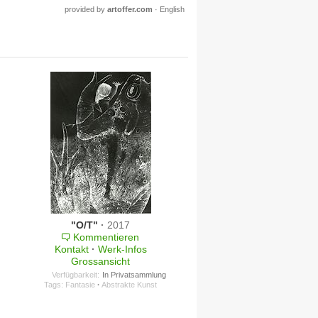
provided by
artoffer.com
·
English
"O/T"
·
2017
Kommentieren
Kontakt
·
Werk-Infos
Grossansicht
Verfügbarkeit:
In Privatsammlung
Tags:
Fantasie
·
Abstrakte Kunst