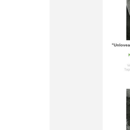
"Unlovea
Ve
Tag