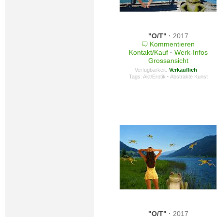
"O/T"
·
2017
Kommentieren
Kontakt/Kauf
·
Werk-Infos
Grossansicht
Verfügbarkeit:
Verkäuflich
Tags:
Akt/Erotik
·
Abstrakte Kunst
"O/T"
·
2017