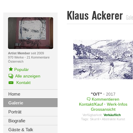
Klaus Ackerer
Gale
Artist Member
seit 2009
970 Werke
·
21 Kommentare
Österreich
Populär
Alle anzeigen
Kontakt
Home
"O/T"
·
2017
Kommentieren
Galerie
Kontakt/Kauf
·
Werk-Infos
Grossansicht
Porträt
Verfügbarkeit:
Verkäuflich
Tags:
Skurril
·
Abstrakte Kunst
Biografie
Gäste & Talk