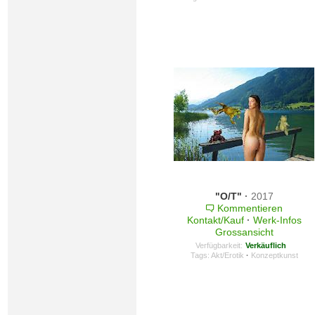
"O/T"
·
2017
Kommentieren
Kontakt/Kauf
·
Werk-Infos
Grossansicht
Verfügbarkeit:
Verkäuflich
Tags:
Akt/Erotik
·
Konzeptkunst