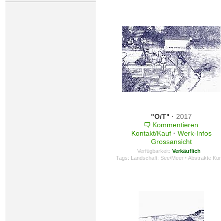
"O/T"
·
2017
Kommentieren
Kontakt/Kauf
·
Werk-Infos
Grossansicht
Verfügbarkeit:
Verkäuflich
Tags:
Landschaft: See/Meer
·
Abstrakte Ku