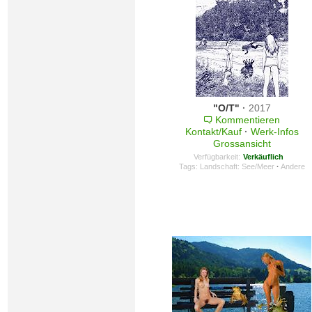
"O/T"
·
2017
Kommentieren
Kontakt/Kauf
·
Werk-Infos
Grossansicht
Verfügbarkeit:
Verkäuflich
Tags:
Landschaft: See/Meer
·
Andere