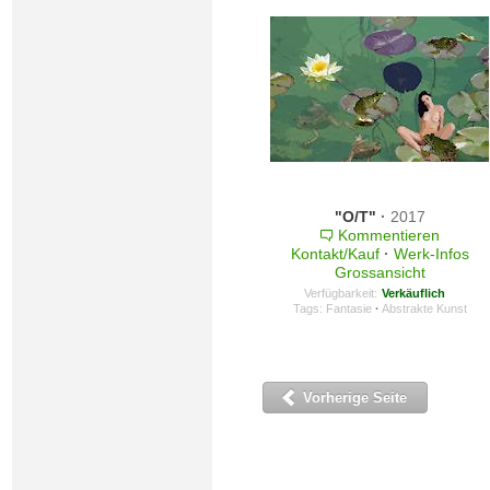
"O/T"
·
2017
Kommentieren
Kontakt/Kauf
·
Werk-Infos
Grossansicht
Verfügbarkeit:
Verkäuflich
Tags:
Fantasie
·
Abstrakte Kunst
Vorherige Seite