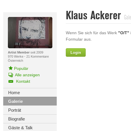
Klaus Ackerer
Gale
Wenn Sie sich für das Werk
"O/T"
i
Formular aus.
Login
Vorname
Artist Member
seit 2009
970 Werke
·
21 Kommentare
Österreich
Populär
Alle anzeigen
Nachname
Kontakt
E-mail
Home
Galerie
Ihre Nachricht
Porträt
Biografie
Gäste & Talk