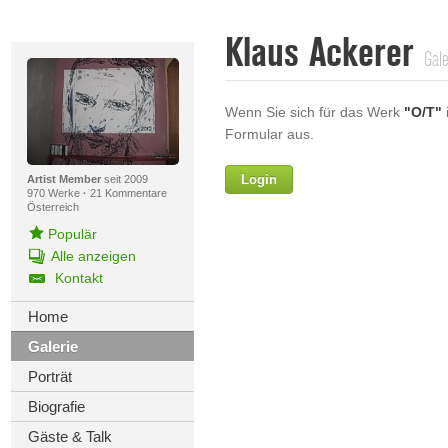
Klaus Ackerer
Gale
Wenn Sie sich für das Werk
"O/T"
i
Formular aus.
Login
Vorname
Artist Member
seit 2009
970 Werke
·
21 Kommentare
Österreich
Populär
Alle anzeigen
Nachname
Kontakt
E-mail
Home
Galerie
Ihre Nachricht
Porträt
Biografie
Gäste & Talk