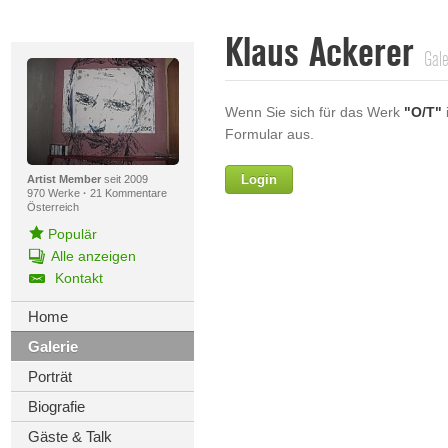
Klaus Ackerer
Gale
Wenn Sie sich für das Werk
"O/T"
i
Formular aus.
Login
Vorname
Artist Member
seit 2009
970 Werke
·
21 Kommentare
Österreich
Populär
Alle anzeigen
Nachname
Kontakt
E-mail
Home
Galerie
Ihre Nachricht
Porträt
Biografie
Gäste & Talk