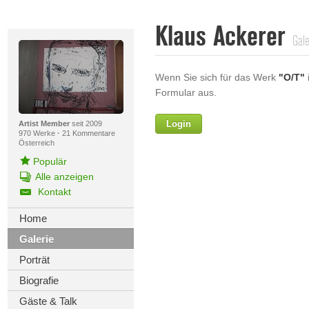
Klaus Ackerer
Gale
Wenn Sie sich für das Werk
"O/T"
i
Formular aus.
Login
Vorname
Artist Member
seit 2009
970 Werke
·
21 Kommentare
Österreich
Populär
Alle anzeigen
Nachname
Kontakt
E-mail
Home
Galerie
Ihre Nachricht
Porträt
Biografie
Gäste & Talk