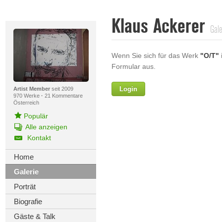
Klaus Ackerer
Gale
Wenn Sie sich für das Werk
"O/T"
i
Formular aus.
Login
Vorname
Artist Member
seit 2009
970 Werke
·
21 Kommentare
Österreich
Populär
Alle anzeigen
Nachname
Kontakt
E-mail
Home
Galerie
Ihre Nachricht
Porträt
Biografie
Gäste & Talk